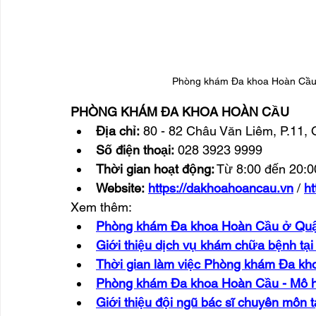
Phòng khám Đa khoa Hoàn Cầu: 
PHÒNG KHÁM ĐA KHOA HOÀN CẦU
Địa chỉ:
 80 - 82 Châu Văn Liêm, P.11,
Số điện thoại:
 028 3923 9999
Thời gian hoạt động:
 Từ 8:00 đến 20:0
Website:
https://dakhoahoancau.vn
 / 
h
Xem thêm:
Phòng khám Đa khoa Hoàn Cầu ở Quận 5
Giới thiệu dịch vụ khám chữa bệnh t
Thời gian làm việc Phòng khám Đa k
Phòng khám Đa khoa Hoàn Cầu - Mô h
Giới thiệu đội ngũ bác sĩ chuyên môn