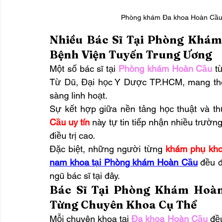
Phòng khám Đa khoa Hoàn Cầu: 
Nhiều Bác Sĩ Tại Phòng Khám
Bệnh Viện Tuyến Trung Ương
Một số bác sĩ tại 
Phòng khám Hoàn Cầu
 t
Từ Dũ, Đại học Y Dược TP.HCM, mang theo
sàng linh hoạt.
Sự kết hợp giữa nền tảng học thuật và thực
Cầu uy tín
 này tự tin tiếp nhận nhiều trườ
điều trị cao.
Đặc biệt, những người từng 
khám phụ kho
nam khoa tại Phòng khám Hoàn Cầu
 đều 
ngũ bác sĩ tại đây.
Bác Sĩ Tại Phòng Khám Hoàn
Từng Chuyên Khoa Cụ Thể
Mỗi chuyên khoa tại 
Đa khoa Hoàn Cầu
 đề