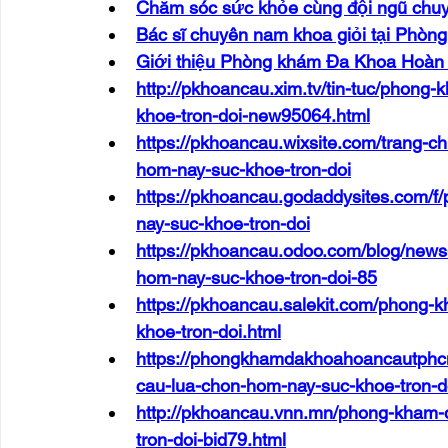
Chăm sóc sức khỏe cùng đội ngũ chu
Bác sĩ chuyên nam khoa giỏi tại Phò
Giới thiệu Phòng khám Đa Khoa Hoàn 
http://pkhoancau.xim.tv/tin-tuc/phon
khoe-tron-doi-new95064.html
https://pkhoancau.wixsite.com/trang-
hom-nay-suc-khoe-tron-doi
https://pkhoancau.godaddysites.com/
nay-suc-khoe-tron-doi
https://pkhoancau.odoo.com/blog/new
hom-nay-suc-khoe-tron-doi-85
https://pkhoancau.salekit.com/phong-
khoe-tron-doi.html
https://phongkhamdakhoahoancautphc
cau-lua-chon-hom-nay-suc-khoe-tron-d
http://pkhoancau.vnn.mn/phong-kham-
tron-doi-bid79.html