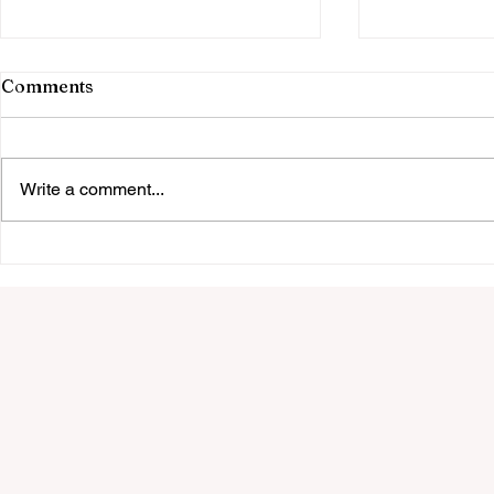
Comments
Write a comment...
Cập Nhật Ngay Giờ Mở Cửa
Tổng Hợp Đ
Của Phòng Khám Đa Khoa
Phụ Khoa U
Hoàn Cầu Năm 2025
Em TP.HCM