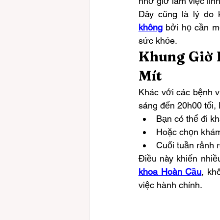
nhờ giờ làm việc lin
Đây cũng là lý do 
không
 bởi họ cần m
sức khỏe.
Khung Giờ L
Mít
Khác với các bệnh vi
sáng đến 20h00 tối, 
Bạn có thể đi k
Hoặc chọn khám 
Cuối tuần rảnh 
Điều này khiến nhiề
khoa Hoàn Cầu
, kh
việc hành chính.