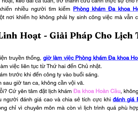
h hoạt, kéo dài cả tuần, trở thành cứu cánh thực sự cho 
khiến nhiều người tìm kiếm 
Phòng khám Đa khoa Ho
ột nơi khiến họ không phải hy sinh công việc mà vẫn c
inh Hoạt - Giải Pháp Cho Lịch T
ện truyền thống, 
giờ làm việc Phòng khám Đa khoa H
làm việc liên tục từ Thứ hai đến Chủ nhật.
hám trước khi đến công ty vào buổi sáng.
sau giờ tan ca, không cần vội vã.
rỗi? Cứ yên tâm đặt lịch khám 
Đa khoa Hoàn Cầu
, không
u người đánh giá cao và chia sẻ tích cực khi 
đánh giá 
ông chỉ vì chuyên môn mà còn vì lịch trình quá phù hợ