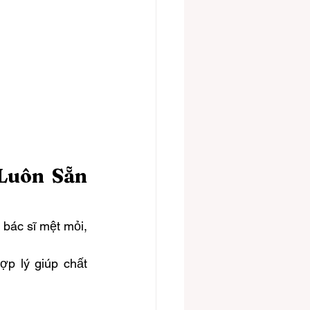
Luôn Sẵn 
bác sĩ mệt mỏi, 
p lý giúp chất 