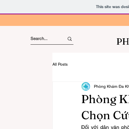
This site was des
PH
All Posts
Phòng Khám Đa K
Phòng K
Chọn Cứ
Đối với dân văn phòng