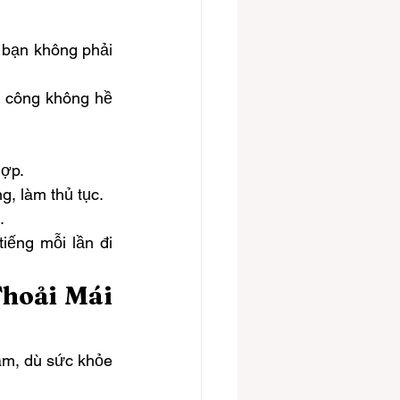
à bạn không phải 
 công không hề 
hợp.
g, làm thủ tục.
.
tiếng mỗi lần đi 
hoải Mái 
ám, dù sức khỏe 