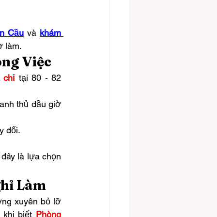
àn Cầu
 và 
khám 
ờ làm.
ông Việc
 chỉ
 tại 80 - 82 
anh thủ đầu giờ 
y đổi.
đây là lựa chọn 
ghỉ Làm
ờng xuyên bỏ lỡ 
 khi biết 
Phòng 