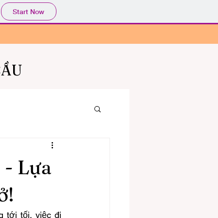
Start Now
CẦU
- Lựa
ở!
tới tối, việc đi 