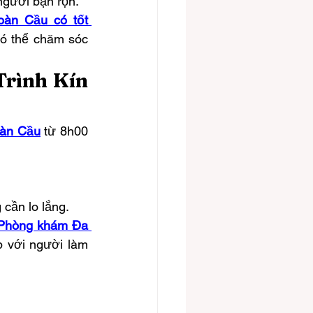
người bận rộn.
àn Cầu có tốt 
ó thể chăm sóc 
rình Kín 
oàn Cầu
 từ 8h00 
 cần lo lắng.
Phòng khám Đa 
p với người làm 