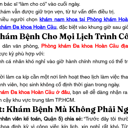
 bác sĩ “làm cho có” vào cuối ngày.
hám vẫn được giữ trọn vẹn, từ tư vấn đến điều trị.
hiều người chọn 
khám nam khoa tại Phòng khám Ho
 khám Đa khoa Hoàn Cầu
, đặc biệt vào khung giờ sau gi
hám Bệnh Cho Mọi Lịch Trình C
 dân văn phòng, 
Phòng khám Đa khoa Hoàn Cầu địa
ực kỳ phù hợp với:
h cá nhân khó nghỉ vào giờ hành chính nhưng có thể tr
 làm ca kíp cần một nơi linh hoạt theo lịch làm việc tha
inh viên, học sinh không cố định thời gian trong ngày.
hám Đa khoa Hoàn Cầu ở đâu
, bạn sẽ dễ dàng nhận ra 
in cậy khu vực trung tâm TP.HCM.
ật: Khám Bệnh Mà Không Phải N
 nhân viên kế toán, Quận 5) chia sẻ:
 “Trước đây tôi thư
hoa định kỳ vì công việc kín lịch, xin nghỉ rất khó. Từ