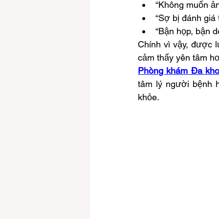
“Không muốn ản
“Sợ bị đánh giá 
“Bận họp, bận de
Chính vì vậy, được 
cảm thấy yên tâm h
Phòng khám Đa kho
tâm lý người bệnh 
khỏe.