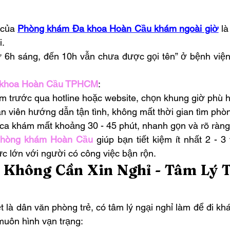
 của 
Phòng khám Đa khoa Hoàn Cầu khám ngoài giờ
 l
i.
từ 6h sáng, đến 10h vẫn chưa được gọi tên” ở bệnh viện
 khoa Hoàn Cầu TPHCM
:
ám trước qua hotline hoặc website, chọn khung giờ phù 
n viên hướng dẫn tận tình, không mất thời gian tìm phòn
 ca khám mất khoảng 30 - 45 phút, nhanh gọn và rõ ràng
hòng khám Hoàn Cầu
 giúp bạn tiết kiệm ít nhất 2 - 3 
ực lớn với người có công việc bận rộn.
Không Cần Xin Nghỉ - Tâm Lý T
t là dân văn phòng trẻ, có tâm lý ngại nghỉ làm để đi kh
 muôn hình vạn trạng: