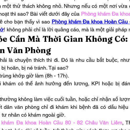
 một thử thách không nhỏ. Nhưng nếu có một nơi vừa c
hoạt thì sao? Bài viết dưới đây của 
Phòng khám Đa khoa
sẽ cho bạn thấy vì sao 
Phòng khám Đa khoa Hoàn Cầu -
sở
! không phải chỉ là lời quảng cáo, mà là một giải pháp r
ỏe Cần Mà Thời Gian Không Có: 
n Văn Phòng
i là chuyện thích thì đi. Đó là nhu cầu bắt buộc, nhưn
n bị hoãn, bị né tránh. Tại sao?
trùng khớp giờ làm (8h - 17h).
đi khám có thể ảnh hưởng đến lương, KPI hoặc bị đánh
thường không làm việc cuối tuần, hoặc chỉ nhận số lượn
ết dân văn phòng chỉ đi khám khi bệnh đã có dấu hiệu r
tư nhân có khám ngoài giờ.
 khám Đa khoa Hoàn Cầu 80 - 82 Châu Văn Liêm
, T