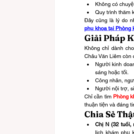
Không có chuyện
Quy trình thăm k
Đây cũng là lý do n
phụ khoa tại Phòng
Giải Pháp K
Không chỉ dành cho
Châu Văn Liêm còn c
Người kinh doan
sáng hoặc tối.
Công nhân, người
Người nội trợ, s
Chỉ cần tìm 
Phòng k
thuận tiện và đáng t
Chia Sẻ Th
Chị N (32 tuổi,
lịch khám phụ k